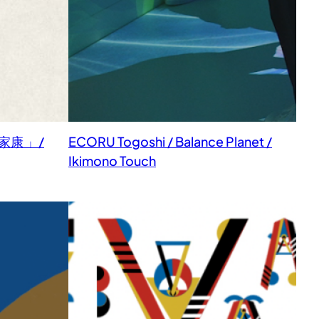
康 」/
ECORU Togoshi / Balance Planet /
Ikimono Touch