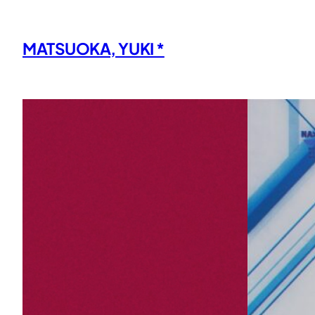
内
容
MATSUOKA, YUKI *
を
ス
キ
ッ
プ